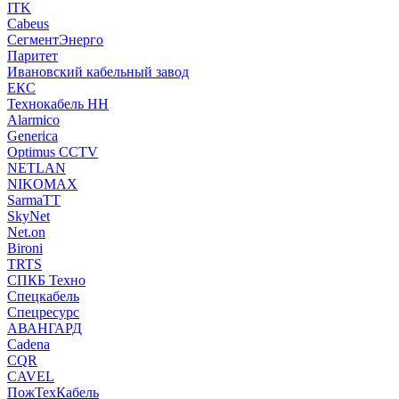
ITK
Cabeus
СегментЭнерго
Паритет
Ивановский кабельный завод
ЕКС
Технокабель НН
Alarmico
Generica
Optimus CCTV
NETLAN
NIKOMAX
SarmaTT
SkyNet
Net.on
Bironi
TRTS
СПКБ Техно
Спецкабель
Спецресурс
АВАНГАРД
Cadena
CQR
CAVEL
ПожТехКабель