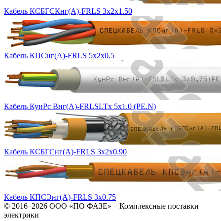
Кабель КСБГСКнг(А)-FRLS 3х2х1.50
Кабель КПСнг(А)-FRLS 5х2х0.5
Кабель КунРс Внг(А)-FRLSLTx 5х1.0 (PE.N)
Кабель КСБГСнг(А)-FRLS 3х2х0.90
Кабель КПСЭнг(А)-FRLS 3х0.75
© 2016–2026
ООО «ПО ФАЗЕ»
–
Комплексные поставки
электрики