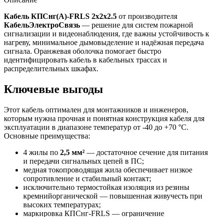
Кабель КПСнг(А)-FRLS 2х2х2.5
от производителя
КабельЭлектроСвязь
— решение для систем пожарной
сигнализации и видеонаблюдения, где важны устойчивость к
нагреву, минимальное дымовыделение и надёжная передача
сигнала. Оранжевая оболочка помогает быстро
идентифицировать кабель в кабельных трассах и
распределительных шкафах.
Ключевые выгоды
Этот кабель оптимален для монтажников и инженеров,
которым нужна прочная и понятная конструкция кабеля для
эксплуатации в диапазоне температур от -40 до +70 °C.
Основные преимущества:
4 жилы по
2,5 мм²
— достаточное сечение для питания
и передачи сигнальных цепей в ПС;
медная токопроводящая жила обеспечивает низкое
сопротивление и стабильный контакт;
исключительно термостойкая изоляция из резины
кремнийорганической — повышенная живучесть при
высоких температурах;
маркировка КПСнг-FRLS — ограничение