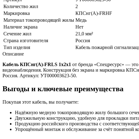
Количество жил
2
Маркировка
КПСнг(A)-FRHF
Материал токопроводящей жилы
Медь
Наличие экрана
Нет
Сечение жил
21,0 мм²
Страна изготовителя
Россия
Тип изделия
Кабель пожарной сигнализа
Описание
Кабель КПСнг(A)-FRLS 1x2x1
от бренда «Спецресурс» — это
видеонаблюдения. Конструкция без экрана и маркировка КПСн
Россия. Артикул: УТ000003623-50.
Выгоды и ключевые преимущества
Покупая этот кабель, вы получаете:
Надёжную медную токопроводящую жилу большого сеч
Двухжильную конструкцию, удобную для прокладки питан
Продукцию российского производства с соответствующей
Упрощённый монтаж и обслуживание за счёт понятной ко