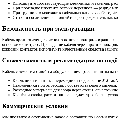
Используйте соответствующие клеммники и зажимы, расс
При прокладке избегайте острых перегибов — радиус из
При групповом монтаже в кабельных каналах соблюдайте
Стыки и соединения выполняйте в распределительных ко
Безопасность при эксплуатации
Кабель предназначен для использования в пожарно-охранных 
огнестойкости трасс. Проведение кабеля через противопожарн
коррозии контактов используйте качественные средства защиты
Совместимость и рекомендации по подб
Кабель совместим с любым оборудованием, рассчитанным на п
Клеммники и шинные переходники под сечение 21,0 мм²;
Наконечники под опрессовку соответствующего размера;
Расходные материалы для ввода через стены: огнестойки
Крепёж и скобы, рассчитанные на диаметр кабеля и усло
Коммерческие условия
Мы предлагаем оформление заказа с доставкой по России кур