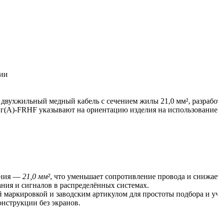
ции
 двухжильный медный кабель с сечением жилы 21,0 мм², разраб
г(A)-FRHF указывают на ориентацию изделия на использование 
ения —
21,0 мм²
, что уменьшает сопротивление провода и снижае
ия и сигналов в распределённых системах.
 маркировкой и заводским артикулом для простоты подбора и уч
нструкции без экранов.