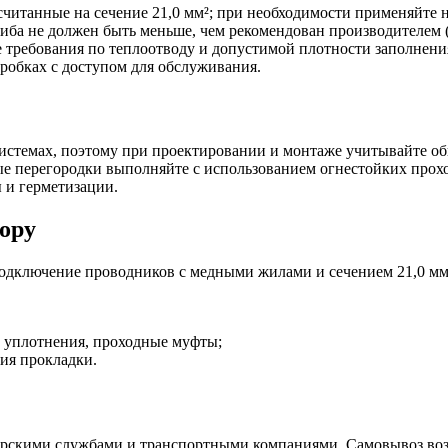
читанные на сечение 21,0 мм²; при необходимости применяйте н
гиба не должен быть меньше, чем рекомендован производителем 
 требования по теплоотводу и допустимой плотности заполнени
робках с доступом для обслуживания.
системах, поэтому при проектировании и монтаже учитывайте о
ые перегородки выполняйте с использованием огнестойких прох
 и герметизации.
ору
одключение проводников с медными жилами и сечением 21,0 мм²
е уплотнения, проходные муфты;
вия прокладки.
ьерскими службами и транспортными компаниями. Самовывоз воз