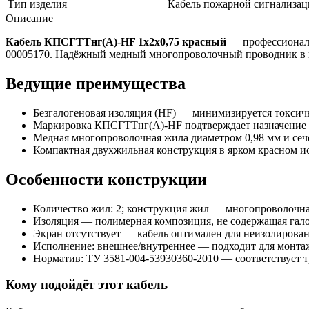
Тип изделия
Кабель пожарной сигнализа
Описание
Кабель КПСГТТнг(A)-HF 1x2x0,75 красный
— профессиональ
00005170. Надёжный медный многопроволочный проводник в из
Ведущие преимущества
Безгалогеновая изоляция (HF) — минимизируется токсичн
Маркировка КПСГТТнг(A)-HF подтверждает назначение 
Медная многопроволочная жила диаметром 0,98 мм и сеч
Компактная двухжильная конструкция в ярком красном 
Особенности конструкции
Количество жил: 2; конструкция жил — многопроволочна
Изоляция — полимерная композиция, не содержащая гал
Экран отсутствует — кабель оптимален для неизолирова
Исполнение: внешнее/внутреннее — подходит для монтаж
Норматив: ТУ 3581-004-53930360-2010 — соответствует т
Кому подойдёт этот кабель