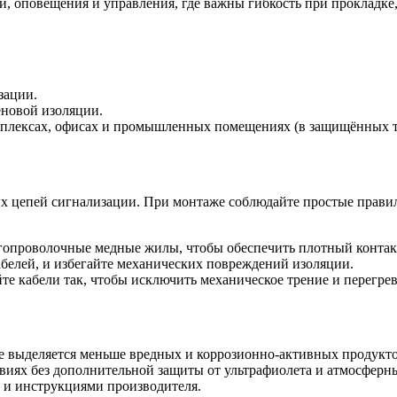
и, оповещения и управления, где важны гибкость при прокладке
зации.
еновой изоляции.
мплексах, офисах и промышленных помещениях (в защищённых т
их цепей сигнализации. При монтаже соблюдайте простые правил
опроволочные медные жилы, чтобы обеспечить плотный контакт
белей, и избегайте механических повреждений изоляции.
те кабели так, чтобы исключить механическое трение и перегрев
е выделяется меньше вредных и коррозионно-активных продукто
виях без дополнительной защиты от ультрафиолета и атмосферн
 и инструкциями производителя.