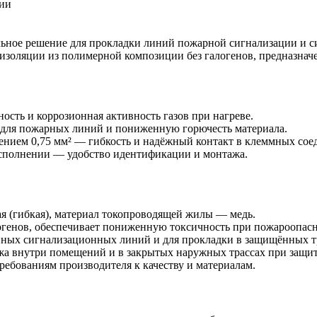
ции
ное решение для прокладки линий пожарной сигнализации и си
оляции из полимерной композиции без галогенов, предназначе
ость и коррозионная активность газов при нагреве.
для пожарных линий и пониженную горючесть материала.
ением 0,75 мм² — гибкость и надёжный контакт в клеммных сое
исполнении — удобство идентификации и монтажа.
я (гибкая), материал токопроводящей жилы — медь.
огенов, обеспечивает пониженную токсичность при пожароопасн
нных сигнализационных линий и для прокладки в защищённых т
а внутри помещений и в закрытых наружных трассах при защите
ребованиям производителя к качеству и материалам.