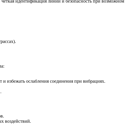
, чёткая идентификация линий и безопасность при возможном
рассах).
а:
 и избежать ослабления соединения при вибрациях.
.
в.
ых воздействий.