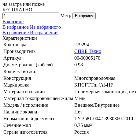
на
завтра
или позже
БЕСПЛАТНО
Метр
В корзину
В корзине
В избранное
Из избранного
В сравнение
Из сравнения
Характеристики
Код товара
279294
Производитель
СПКБ Техно
Артикул
00-00005170
Диаметр жилы (кабеля)
0.98
Количество жил
2
Конструкция
Многопроволочная
Маркировка
КПСГТТнг(A)-HF
Материал изоляции
Полимерная композиция, не 
Материал токопроводящей жилы
Медь
Модель / исполнение
Внешнее/Внутреннее
Наличие экрана
Нет
Нормативный документ
ТУ 3581-004-53930360-2010
Сечение жил
0,75 мм²
Страна изготовителя
Россия