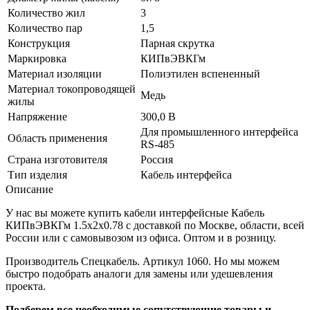
Количество жил
3
Количество пар
1,5
Конструкция
Парная скрутка
Маркировка
КИПвЭВКГм
Материал изоляции
Полиэтилен вспененный
Материал токопроводящей
Медь
жилы
Напряжение
300,0 В
Для промышленного интерфейса
Область применения
RS-485
Страна изготовителя
Россия
Тип изделия
Кабель интерфейса
Описание
У нас вы можете купить кабели интерфейсные Кабель
КИПвЭВКГм 1.5х2х0.78 с доставкой по Москве, области, всей
России или с самовывозом из офиса. Оптом и в розницу.
Производитель Спецкабель. Артикул 1060. Но мы можем
быстро подобрать аналоги для замены или удешевления
проекта.
Подберем все необходимые сопутствующие товары и