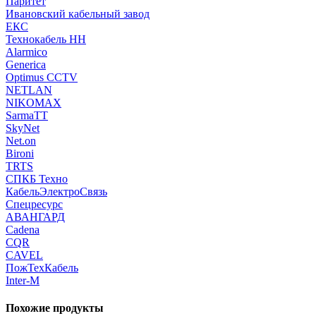
Паритет
Ивановский кабельный завод
ЕКС
Технокабель НН
Alarmico
Generica
Optimus CCTV
NETLAN
NIKOMAX
SarmaTT
SkyNet
Net.on
Bironi
TRTS
СПКБ Техно
КабельЭлектроСвязь
Спецресурс
АВАНГАРД
Cadena
CQR
CAVEL
ПожТехКабель
Inter-M
Похожие продукты