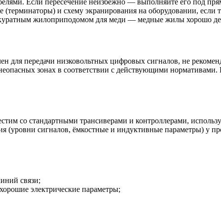
елями. Если пересечение неизбежно — выполняйте его под пря
е (терминаторы) и схему экранирования на оборудовании, если 
аккуратным жилоприподомом для меди — медные жилы хорошо д
чен для передачи низковольтных цифровых сигналов, не рекомен
гнеопасных зонах в соответствии с действующими нормативами.
естим со стандартными трансиверами и контроллерами, исполь
я (уровни сигналов, ёмкостные и индуктивные параметры) у пр
иний связи;
хорошие электрические параметры;